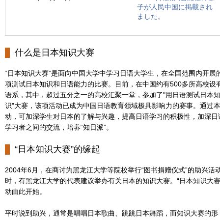
子が人民中国に掲載され
ました。
什么是日本知识大赛
“日本知识大赛”是面向中国大学中学习日语大学生，在全国范围内开展
项测试日本知识和日语能力的比赛。目前，在中国约有500多所高校设
语系，其中，超过五分之一的高校汇聚一堂，参加了"用日语测试日本
识"大赛，该项活动已成为中国日语教育领域极具影响力的赛事。通过
动，可加深学生对日本的了解与兴趣，提高日语学习的积极性，加深日
学习者之间的交流，培养“知日派”。
“日本知识大赛”的缘起
2004年6月，在商讨为黑龙江大学等院校举行“图书捐赠仪式”的助兴活
时，有黑龙江大学的代表建议举办有关日本的知识大赛。“日本知识大赛
动由此开始。
平时说到助兴，通常是唱唱日本歌曲、跳跳日本舞蹈，而知识大赛的形