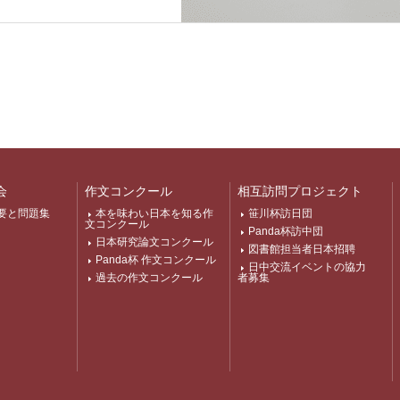
会
作文コンクール
相互訪問プロジェクト
要と問題集
本を味わい日本を知る作
笹川杯訪日団
文コンクール
Panda杯訪中団
日本研究論文コンクール
図書館担当者日本招聘
Panda杯 作文コンクール
日中交流イベントの協力
過去の作文コンクール
者募集