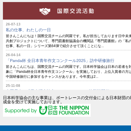
先輩研究者のご紹介 中嶋 梨花さん
こんにちは。科学振興チームです。 本日は、2023年度「細胞質雄性不稔性
ャガイモ品種の稔性回復」という研究課題で笹川科学研究助成を受けられた、
波大学大学院理工情報生命学術院生命地球科学研究群生物...
26-07-13
私の仕事、わたしの一日
皆さんこんにちは！国際交流チームの阿羅です。私が担当しております日中未
共創プロジェクトについて、専門図書館協議会の機関誌『専門図書館』の「私
仕事、私の一日」シリーズ第64弾で紹介させて頂くことにな...
26-04-14
「Panda杯 全日本青年作文コンクール2025」訪中研修旅行
皆さんこんにちは、国際交流チームの阿羅です。日本科学協会は日本の若者を
象に「Panda杯全日本青年作文コンクール」を実施しており、上位入賞者の方
中国研修旅行に参加するチャンスがあります。今年度は2...
25-11-08
中国長春で「日本研究論文コンクール2025」決勝戦開催
日本科学協会の主な事業は、ボートレースの交付金による日本財団の
11月2日、中国長春の吉林大学で「笹川杯日本研究論文コンクール2025」決
成金を受けて実施しております。
戦が開催されました。 このコンクールは、本会、中国国際貿易学会日語と国
商務専業教学研究委員会、吉林大学が中国全国の大学の...