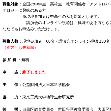
募集対象
：全国の中学生・高校生・教育関係者・アストロバ
オロジーに興味のある方
※
現地参加者は中高生のみ
を対象とします。
講演会のオンライン視聴は、興味のある方なら
なたでもお申込みいただけます。
募集人数
：現地参加者 60名
・講演会オンライン視聴 150名
（両方とも先着順）
参 加 費
：無料
申 込
：
終了しました
主 催
：公益財団法人日本科学協会
協 力
：東京工業大学地球生命研究所
後 援
：目黒区教育委員会 世田谷区教育委員会 大田区