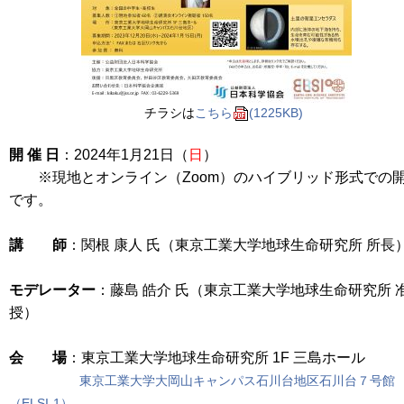
チラシは
こちら
(1225KB)
開 催 日
：2024年1月21日（
日
）
※現地とオンライン（Zoom）のハイブリッド形式での
です。
講 師
：関根 康人 氏（東京工業大学地球生命研究所 所長
モデレーター
：藤島 皓介 氏（東京工業大学地球生命研究所 
授）
会 場
：東京工業大学地球生命研究所 1F 三島ホール
東京工業大学大岡山キャンパス石川台地区石川台７号館
（ELSI-1）